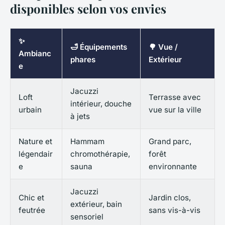
disponibles selon vos envies
✨
🛁 Équipements
🌳 Vue /
Ambianc
phares
Extérieur
e
Jacuzzi
Loft
Terrasse avec
intérieur, douche
urbain
vue sur la ville
à jets
Nature et
Hammam
Grand parc,
légendair
chromothérapie,
forêt
e
sauna
environnante
Jacuzzi
Chic et
Jardin clos,
extérieur, bain
feutrée
sans vis-à-vis
sensoriel