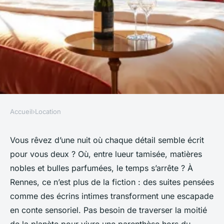
Accueil
›
Location
LOCATION
Top 5 conseils pour un séjour
Vous rêvez d’une nuit où chaque détail semble écrit
pour vous deux ? Où, entre lueur tamisée, matières
romantique dans une love
nobles et bulles parfumées, le temps s’arrête ? À
room à Rennes
Rennes, ce n’est plus de la fiction : des suites pensées
comme des écrins intimes transforment une escapade
Callista
•
12/05/2026 09:39
•
12 min de lecture
en conte sensoriel. Pas besoin de traverser la moitié