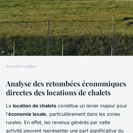
Accueil
›
Location
LOCATION
Analyse des retombées économiques
Impact des Locations de
directes des locations de chalets
Chalets sur l'Économie Locale
: Une Analyse Révélatrice
La
location de chalets
constitue un levier majeur pour
l’
économie locale
, particulièrement dans les zones
Clémence
•
12 juin 2025
•
8 min de lecture
rurales. En effet, les revenus générés par cette
activité peuvent représenter une part significative du