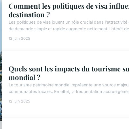
Comment les politiques de visa influe
destination ?
Les politiques de visa jouent un rôle crucial dans l'attractivi
de demande simple et rapide augmente nettement l'intérêt des 
12 juin 2025
Quels sont les impacts du tourisme su
mondial ?
Le tourisme patrimoine mondial représente une source maje
communautés locales. En effet, la fréquentation accrue génère 
12 juin 2025