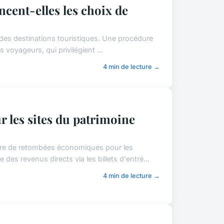
ncent-elles les choix de
té des destinations touristiques. Une procédure
voyageurs, qui privilégient ...
4 min de lecture →
r les sites du patrimoine
ure de retombées économiques pour les
des revenus directs via les billets d'entré...
4 min de lecture →