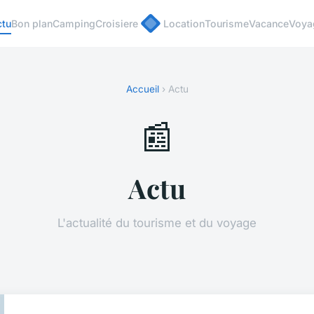
ctu
Bon plan
Camping
Croisiere
Location
Tourisme
Vacance
Voya
Accueil
› Actu
📰
Actu
L'actualité du tourisme et du voyage