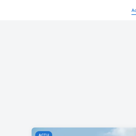
A
ACTU