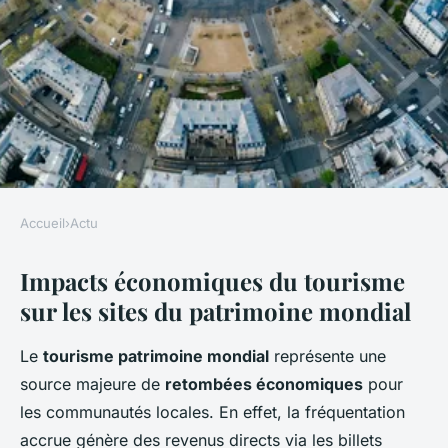
Accueil
›
Actu
ACTU
Impacts économiques du tourisme
Quels sont les impacts du
sur les sites du patrimoine mondial
tourisme sur les sites du
patrimoine mondial ?
Le
tourisme patrimoine mondial
représente une
source majeure de
retombées économiques
pour
Théo
•
12 juin 2025
•
4 min de lecture
les communautés locales. En effet, la fréquentation
accrue génère des revenus directs via les billets