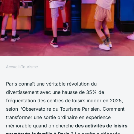
Accueil
›
Tourisme
TOURISME
Loisirs pour tous à paris :
Paris connaît une véritable révolution du
divertissement avec une hausse de 35% de
amusez-vous chez smile world
fréquentation des centres de loisirs indoor en 2025,
!
selon l'Observatoire du Tourisme Parisien. Comment
transformer une sortie ordinaire en expérience
Aurélie
•
7 novembre 2025
•
6 min de lecture
mémorable quand on cherche
des activités de loisirs